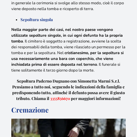
in generale la cerimonia si svolge allo stesso modo, cioè il corpo
viene deposto nella tomba e ricoperto di terra
.
Sepoltura singola
Nella maggior parte dei casi, nel nostro paese vengono
utilizzate sepolture singole, in cui ogni defunto ha la propria
tomba
. Il cimitero è soggetto a registrazione, avviene la scelta
dei responsabili della tomba, viene rilasciato un permesso per la
tomba e per la sepoltura. Nel
cristianesimo, per la sepoltura si
usa necessariamente una bara con coperchio, che viene
inchiodata prima di essere deposta nel terreno
. Il funerale si
tiene solitamente il terzo giorno dopo la morte.
Sepoltura Paderno Dugnano con Simonetta Marmi S.r.l.
Pensiamo a tutto noi, seguendo le indicazioni della famiglia e
predisponendo tutto, affinché il defunto possa avere il giusto
tributo. Chiama il
3355856670
per maggiori informazioni!
Cremazione