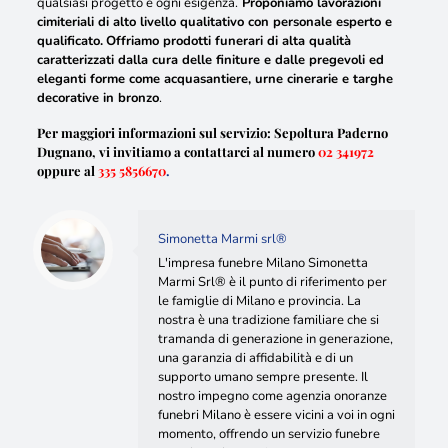
qualsiasi progetto e ogni esigenza.
Proponiamo lavorazioni
cimiteriali di alto livello qualitativo con personale esperto e
qualificato.
Offriamo prodotti funerari di alta qualità
caratterizzati dalla cura delle finiture e dalle pregevoli ed
eleganti forme come acquasantiere, urne cinerarie e targhe
decorative in bronzo
.
Per maggiori informazioni sul servizio: Sepoltura Paderno
Dugnano, vi invitiamo a contattarci al numero
02 341972
oppure al
335 5856670
.
Simonetta Marmi srl®
L'impresa funebre Milano Simonetta
Marmi Srl® è il punto di riferimento per
le famiglie di Milano e provincia. La
nostra è una tradizione familiare che si
tramanda di generazione in generazione,
una garanzia di affidabilità e di un
supporto umano sempre presente. Il
nostro impegno come agenzia onoranze
funebri Milano è essere vicini a voi in ogni
momento, offrendo un servizio funebre