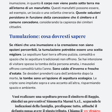
inumazione, in quanto
il corpo non viene posto sotto terra ma
all’interno di un manufatto
. Questi manufatti possono essere,
ad esempio, un loculo o una celletta cineraria.
Queste soluzioni
persistono in funzione della concessione che il cimitero e il
comune concedono
, considerando la capienza dei cimiteri
cittadini.
Tumulazione: cosa dovresti sapere
Se ritieni che una inumazione o la cremazione non siano
opzioni percorribili, la tumulazione potrebbe essere una scelta
migliore
.
Le sepolture fuori terra offrono pulizia, comodità e
spazio che le sepolture tradizionali non offrono
. Se hai intenzione
di visitare spesso la tomba della persona amata, i mausolei
offrono comodità tutto l’anno.
Sono calde d’inverno e fresche
d’estate
. Se desideri prenderti cura dell’ambiente dopo la
morte,
le tombe sono un’opzione di sepoltura ecologica
. Le
cripte sono impilate sopra e una accanto all’altra,
risparmiando
spazio e ambiente
.
Vuoi realizzare una sepoltura presso il cimitero di Baggio,
chiedici un preventivo! Simonetta Marmi S.r.l., seguendo le
indicazioni della famiglia, predispone tutto, affinché il
defunto possa avere il giusto tributo. Chiama il
335 5856670