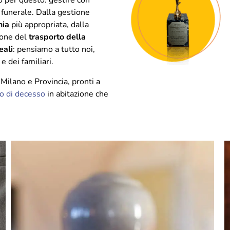
o per questo: gestire con
 funerale. Dalla gestione
nia
più appropriata, dalla
ione del
trasporto della
eali
: pensiamo a tutto noi,
 dei familiari.
i Milano e Provincia, pronti a
so di decesso
in abitazione che