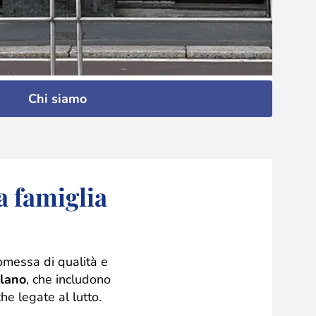
Chi siamo
a famiglia
romessa di qualità e
ilano
, che includono
he legate al lutto.