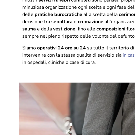
I nostri
servizi funebri completi
sono pensati propri
minuziosa organizzazione ogni scelta e ogni fase del
delle
pratiche burocratiche
alla scelta della
cerimo
decisione tra
sepoltura
o
cremazione
all'organizzaz
salma
e della
vestizione
, fino alle
composizioni flor
sempre nel pieno rispetto delle volontà del defunto e
Siamo
operativi 24 ore su 24
su tutto il territorio d
intervenire con la stessa qualità di servizio sia
in ca
in ospedali, cliniche o case di cura.