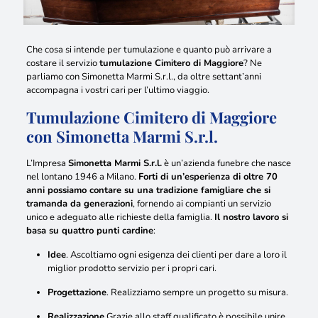
Che cosa si intende per tumulazione e quanto può arrivare a
costare
il servizio
tumulazione Cimitero di Maggiore
? Ne
parliamo con Simonetta Marmi S.r.l., da oltre settant’anni
accompagna i vostri cari per l’ultimo viaggio.
Tumulazione Cimitero di Maggiore
con Simonetta Marmi S.r.l.
L’Impresa
Simonetta Marmi S.r.l.
è un’azienda funebre che nasce
nel lontano 1946 a Milano.
Forti di un’esperienza di oltre 70
anni possiamo contare su una tradizione famigliare che si
tramanda da generazioni
, fornendo ai compianti un servizio
unico e adeguato alle richieste della famiglia.
Il nostro lavoro si
basa su quattro punti cardine
:
Idee
. Ascoltiamo ogni esigenza dei clienti per dare a loro il
miglior prodotto servizio per i propri cari.
Progettazione
. Realizziamo sempre un progetto su misura.
Realizzazione.
Grazie allo staff qualificato è possibile unire