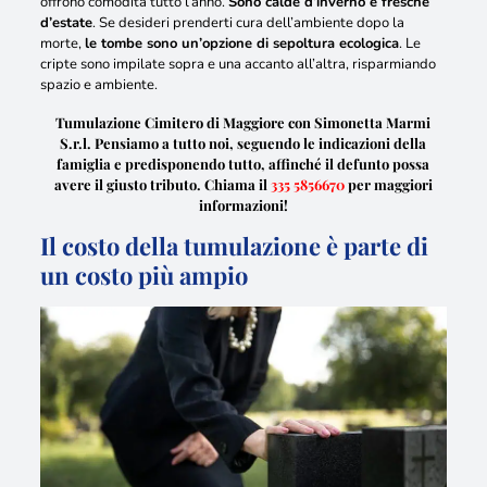
offrono comodità tutto l’anno.
Sono calde d’inverno e fresche
d’estate
. Se desideri prenderti cura dell’ambiente dopo la
morte,
le tombe sono un’opzione di sepoltura ecologica
. Le
cripte sono impilate sopra e una accanto all’altra,
risparmiando
spazio e ambiente
.
Tumulazione Cimitero di Maggiore con Simonetta Marmi
S.r.l. Pensiamo a tutto noi, seguendo le indicazioni della
famiglia e predisponendo tutto, affinché il defunto possa
avere il giusto tributo. Chiama il
335 5856670
per maggiori
informazioni!
Il costo della tumulazione è parte di
un costo più ampio