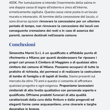
400€
.
Per tumulazione si intende l’inserimento della salma in
una doppia cassa di legno all’esterno e zinco all’interno,
ermeticamente sigillata. Questa cassa viene posta in un loculo
murato e intonacato
. Al termine della concessione del loculo, ci
sono diverse opzioni:
rinnovare la concessione per un ulteriore
periodo di tempo, non rinnovare la concessione dei loculi con
conseguente cremazione dei resti o in caso di assenza dei
parenti, saranno destinati nell’ossario comune
.
Conclusioni
Simonetta Marmi S.r.l. è un qualificato e affidabile punto di
riferimento a Milano; per quanti desiderassero far riposare i
propri cari presso il Cimitero di Maggiore o di qualsiasi altro
cimitero del comune di Milano. Possiamo occuparci di tutte le
pratiche di richiesta, dei permessi e di realizzare la costruzione
di tombe di famiglia o di lapidi di livello.
Siamo presenti sul
mercato da oltre 70 anni e questo ci consente di affrontare
qualsiasi progetto e ogni esigenza.
Proponiamo lavorazioni
cimiteriali di alto livello qualitativo con personale esperto e
qualificato.
Offriamo prodotti funerari di alta qualità
caratterizzati dalla cura delle finiture e dalle pregevoli ed
eleganti forme come acquasantiere, urne cinerarie e targhe
decorative in bronzo
.