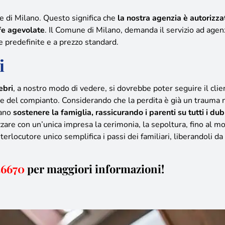
e di Milano. Questo significa che
la nostra agenzia è autorizza
ffe agevolate
. Il Comune di Milano, demanda il servizio ad agen
e predefinite e a prezzo standard.
i
ebri
, a nostro modo di vedere,
si dovrebbe poter seguire il clie
le del compianto
. Considerando che la perdita è già un trauma n
bano
sostenere la famiglia, rassicurando i parenti su tutti i dub
izzare con un’unica impresa la cerimonia, la sepoltura, fino al
rlocutore unico semplifica i passi dei familiari, liberandoli d
56670
per maggiori informazioni!