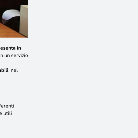
resenta in
on un servizio
bili
, nel
.
ferenti
 utili