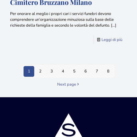
Cimitero Bruzzano Milano
Per onorare al meglio i propri cari i servizi funebri devono
comprendere un’organizzazione minuziosa sulla base delle
richieste della famiglia e secondo le volontà del defunto.
[…]
Leggi di più
1
2
3
4
5
6
7
8
Next page