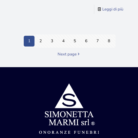
Leggi di più
1
2
3
4
5
6
7
8
Next page