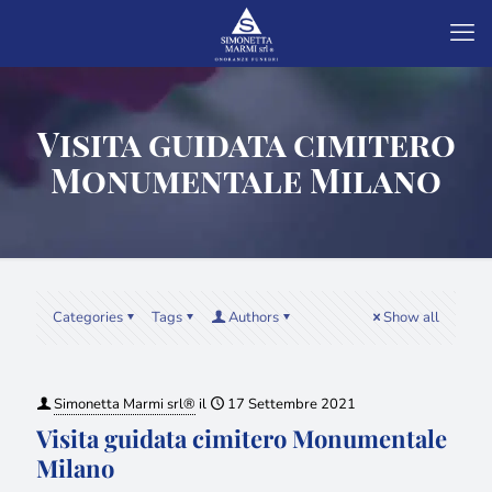
Visita guidata cimitero
Monumentale Milano
Categories
Tags
Authors
Show all
Simonetta Marmi srl®
il
17 Settembre 2021
Visita guidata cimitero Monumentale
Milano