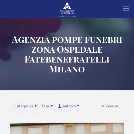
Agenzia pompe funebri
zona Ospedale
Fatebenefratelli
Milano
Categories
Tags
Authors
Show all