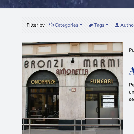
Filter by
Categories
Tags
Autho
Pu
Pe
un
se