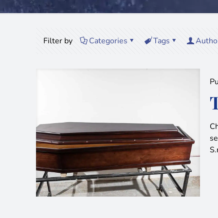
Filter by
Categories
Tags
Autho
Pu
Ch
se
S.