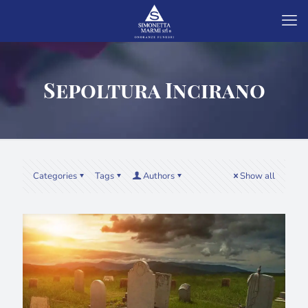
Sepoltura Incirano
Categories
Tags
Authors
Show all