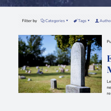
Filter by
Categories
Tags
Autho
Pu
Le
ne
re