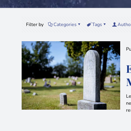
Filter by
Categories
Tags
Autho
Pu
Le
ne
re